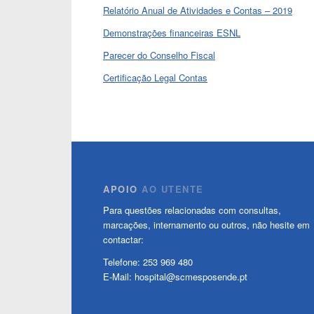
Relatório Anual de Atividades e Contas – 2019
Demonstrações financeiras ESNL
Parecer do Conselho Fiscal
Certificação
Legal Contas
APOIO
AO UTENTE
Para questões relacionadas com consultas,
marcações, internamento ou outros, não hesite em
contactar:
Telefone: 253 969 480
E-Mail: hospital@scmesposende.pt