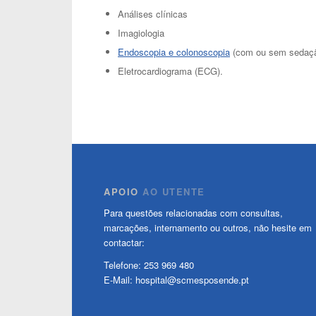
Análises clínicas
Imagiologia
Endoscopia e colonoscopia
(com ou sem sedaç
Eletrocardiograma (ECG).
APOIO
AO UTENTE
Para questões relacionadas com consultas,
marcações, internamento ou outros, não hesite em
contactar:
Telefone: 253 969 480
E-Mail: hospital@scmesposende.pt