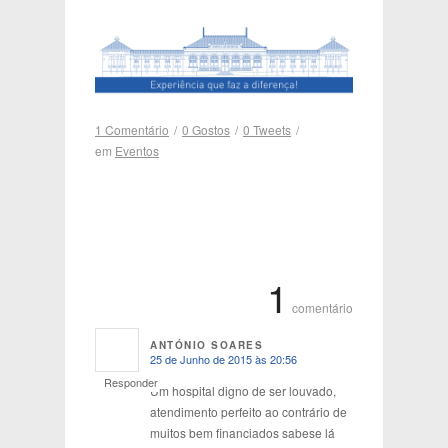
1 Comentário
/
0
Gostos
/
0
Tweets
/
em
Eventos
1
comentário
ANTÓNIO SOARES
25 de Junho de 2015 às 20:56
says:
Responder
Um hospital digno de ser louvado,
atendimento perfeito ao contrário de
muitos bem financiados sabese lá