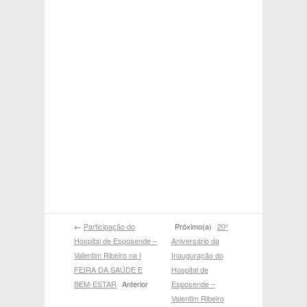
←
Participação do
Próximo(a)
20º
Hospital de Esposende –
Aniversário da
Valentim Ribeiro na I
Inauguração do
FEIRA DA SAÚDE E
Hospital de
BEM-ESTAR
Anterior
Esposende –
Valentim Ribeiro