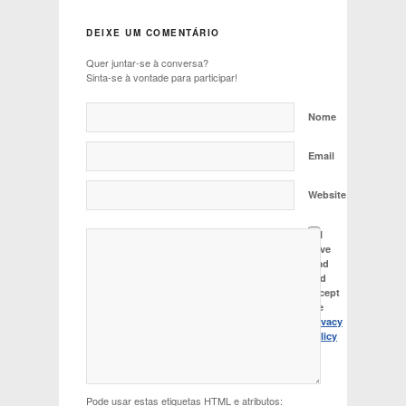
DEIXE UM COMENTÁRIO
Quer juntar-se à conversa?
Sinta-se à vontade para participar!
Nome
Email
Website
I
have
read
and
accept
the
Privacy
Policy
Pode usar estas etiquetas
HTML
e atributos: