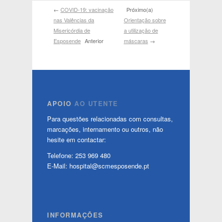
←
COVID-19: vacinação
Próximo(a)
nas Valências da
Orientação sobre
Misericórdia de
a utilização de
Esposende
Anterior
máscaras
→
APOIO
AO UTENTE
Para questões relacionadas com consultas,
marcações, internamento ou outros, não
hesite em contactar:
Telefone: 253 969 480
E-Mail: hospital@scmesposende.pt
INFORMAÇÕES