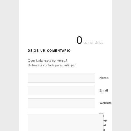
0
comentários
DEIXE UM COMENTÁRIO
Quer juntar-se à conversa?
Sinta-se à vontade para participar!
Nome
Email
Website
I
have
read
and