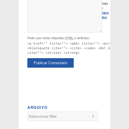
accept
the
Privacy
Policy
Pode usar estas etiquetas
HTML
e atributos:
<a href="" title=""> <abbr title=""> <acronym titl
<blockquote cite=""> <cite> <code> <del datetime="
cite=""> <strike> <strong>
ARQUIVO