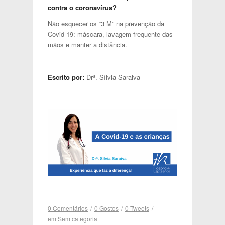
contra o coronavírus?
Não esquecer os “3 M” na prevenção da
Covid-19: máscara, lavagem frequente das
mãos e manter a distância.
Escrito por:
Drª. Sílvia Saraiva
0 Comentários
/
0
Gostos
/
0
Tweets
/
em
Sem categoria