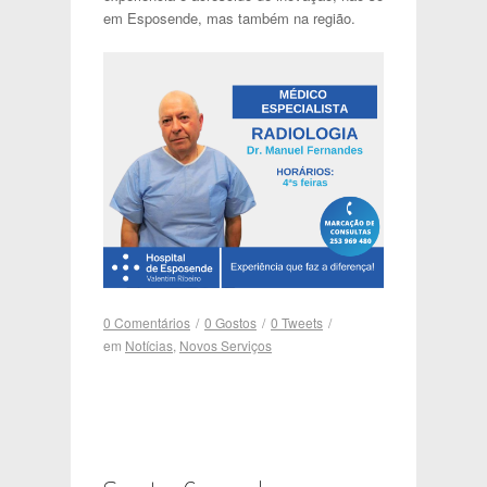
em Esposende, mas também na região.
0 Comentários
/
0
Gostos
/
0
Tweets
/
em
Notícias
,
Novos Serviços