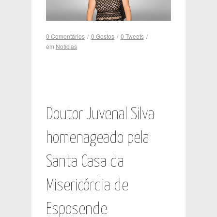
0 Comentários
/
0
Gostos
/
0
Tweets
/
em
Notícias
Doutor Juvenal Silva
homenageado pela
Santa Casa da
Misericórdia de
Esposende