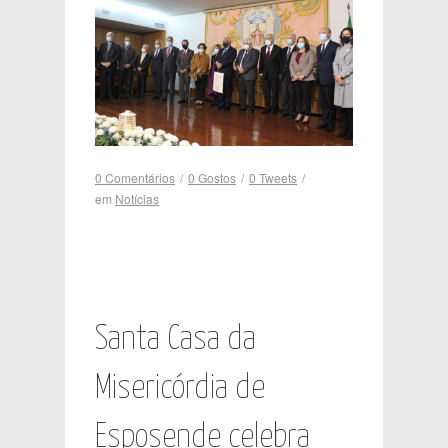
0 Comentários
/
0
Gostos
/
0
Tweets
/
em
Notícias
Santa Casa da
Misericórdia de
Esposende celebra