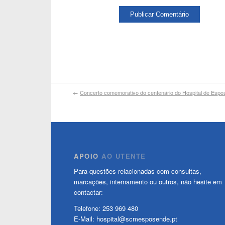
←
Concerto comemorativo do centenário do Hospital de Espos
APOIO
AO UTENTE
Para questões relacionadas com consultas,
marcações, internamento ou outros, não hesite em
contactar:
Telefone: 253 969 480
E-Mail: hospital@scmesposende.pt