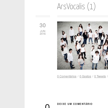
ArsVocalis (1)
30
JUN
2016
0 Comentários
/
0
Gostos
/
0
Tweets
/
0
DEIXE UM COMENTÁRIO