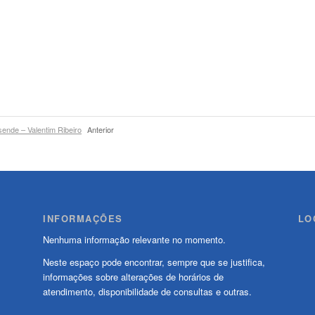
ende – Valentim Ribeiro
Anterior
INFORMAÇÕES
LO
Nenhuma informação relevante no momento.
Neste espaço pode encontrar, sempre que se justifica,
informações sobre alterações de horários de
atendimento, disponibilidade de consultas e outras.