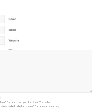
Nome
Email
Website
I have read and accept the
Privacy Policy
s:
le=""> <acronym title=""> <b>
ode> <del datetime=""> <em> <i> <q