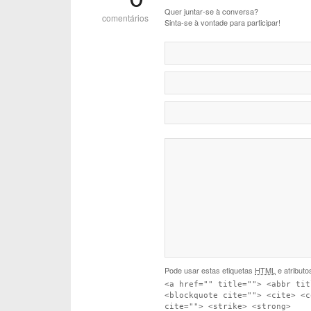
Quer juntar-se à conversa?
comentários
Sinta-se à vontade para participar!
Pode usar estas etiquetas
HTML
e atributo
<a href="" title=""> <abbr tit
<blockquote cite=""> <cite> <c
cite=""> <strike> <strong>