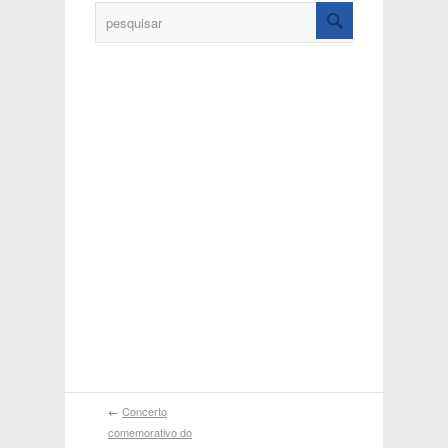
←
Concerto
comemorativo do