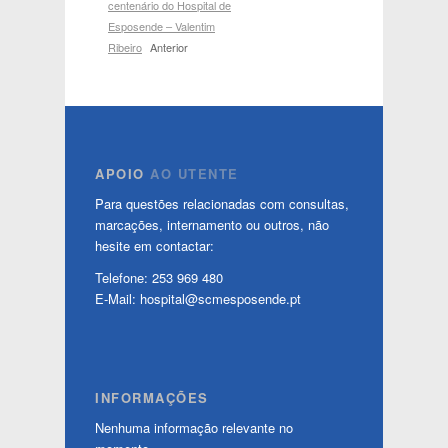
centenário do Hospital de
Esposende – Valentim
Ribeiro
Anterior
APOIO
AO UTENTE
Para questões relacionadas com consultas,
marcações, internamento ou outros, não
hesite em contactar:
Telefone: 253 969 480
E-Mail: hospital@scmesposende.pt
INFORMAÇÕES
Nenhuma informação relevante no