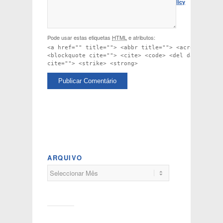
Policy
Pode usar estas etiquetas
HTML
e atributos:
<a href="" title=""> <abbr title=""> <acronym titl
<blockquote cite=""> <cite> <code> <del datetime="
cite=""> <strike> <strong>
ARQUIVO