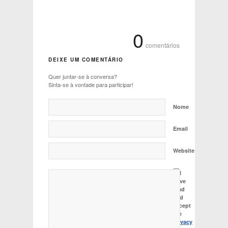
0
comentários
DEIXE UM COMENTÁRIO
Quer juntar-se à conversa?
Sinta-se à vontade para participar!
Nome
Email
Website
I
have
read
and
accept
the
Privacy