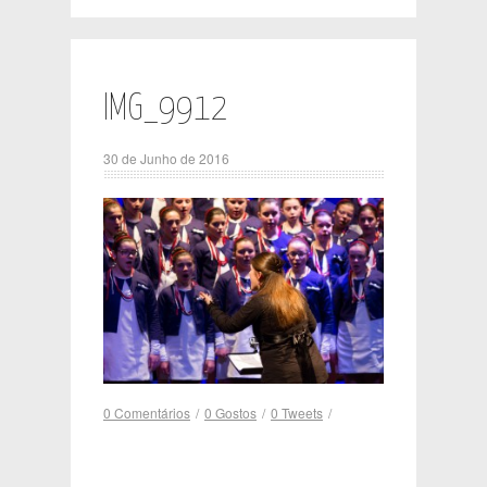
IMG_9912
30 de Junho de 2016
0 Comentários
/
0
Gostos
/
0
Tweets
/