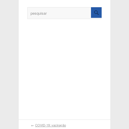
←
COVID-19: vacinação