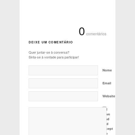
0
comentários
DEIXE UM COMENTÁRIO
Quer juntar-se à conversa?
Sinta-se à vontade para participar!
Nome
Email
Website
I
have
read
and
accept
the