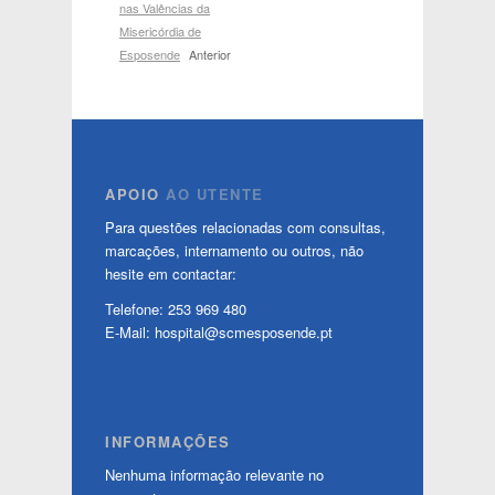
nas Valências da
Misericórdia de
Esposende
Anterior
APOIO
AO UTENTE
Para questões relacionadas com consultas,
marcações, internamento ou outros, não
hesite em contactar:
Telefone: 253 969 480
E-Mail: hospital@scmesposende.pt
INFORMAÇÕES
Nenhuma informação relevante no