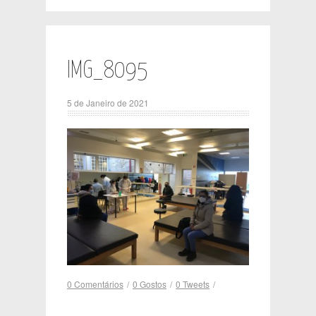
IMG_8095
5 de Janeiro de 2021
0 Comentários
/
0
Gostos
/
0
Tweets
/