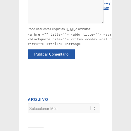
Privacy
Policy
Pode usar estas etiquetas
HTML
e atributos:
<a href="" title=""> <abbr title=""> <acronym titl
<blockquote cite=""> <cite> <code> <del datetime="
cite=""> <strike> <strong>
ARQUIVO