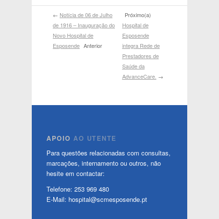
←
Notícia de 06 de Julho
Próximo(a)
de 1916 – Inauguração do
Hospital de
Novo Hospital de
Esposende
Esposende
Anterior
integra Rede de
Prestadores de
Saúde da
AdvanceCare.
→
APOIO
AO UTENTE
Para questões relacionadas com consultas,
marcações, internamento ou outros, não
hesite em contactar:
Telefone: 253 969 480
E-Mail: hospital@scmesposende.pt