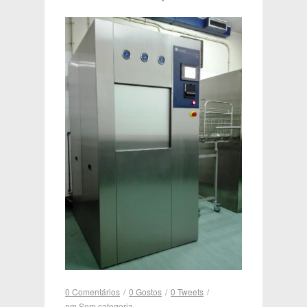
0 Comentários
/
0
Gostos
/
0
Tweets
/
em
Sem categoria