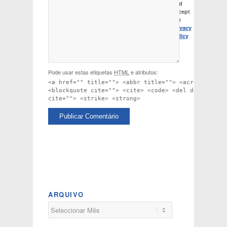
and
accept
the
Privacy
Policy
Pode usar estas etiquetas
HTML
e atributos:
<a href="" title=""> <abbr title=""> <acronym titl
<blockquote cite=""> <cite> <code> <del datetime="
cite=""> <strike> <strong>
ARQUIVO