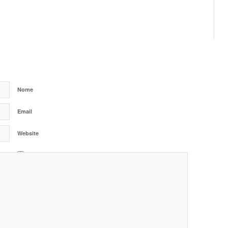
Nome
Email
Website
I have read and accept the
Privacy Policy