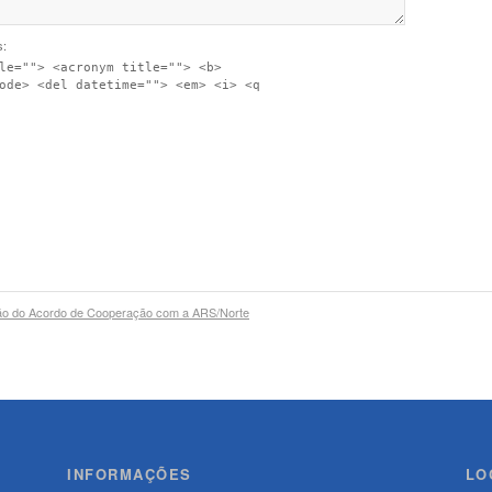
s:
le=""> <acronym title=""> <b>
ode> <del datetime=""> <em> <i> <q
ção do Acordo de Cooperação com a ARS/Norte
INFORMAÇÕES
LO