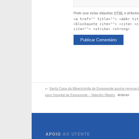
Pode usar estas etiquetas
HTML
e atributo
<a href="" title=""> <abbr tit
<blockquote cite=""> <cite> <c
cite=""> <strike> <strong>
←
Santa Casa da Misericórdia de Esposende assina renova
para Hospital de Esposende – Valentim Ribeiro
Anterior
APOIO
AO UTENTE