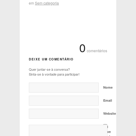
em
Sem categoria
0
comentários
DEIXE UM COMENTÁRIO
Quer juntar-se à conversa?
Sinta-se à vontade para participar!
Nome
Email
Website
I
have