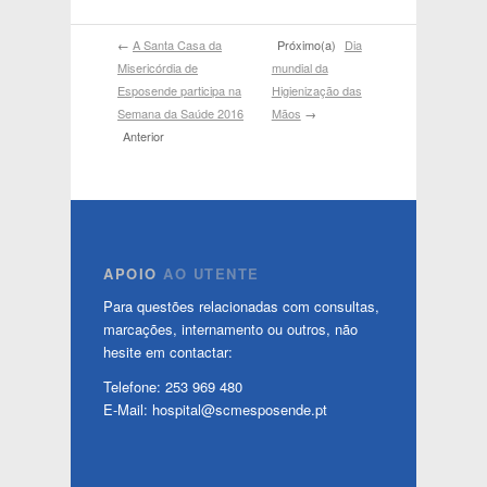
←
A Santa Casa da
Próximo(a)
Dia
Misericórdia de
mundial da
Esposende participa na
Higienização das
Semana da Saúde 2016
Mãos
→
Anterior
APOIO
AO UTENTE
Para questões relacionadas com consultas,
marcações, internamento ou outros, não
hesite em contactar:
Telefone: 253 969 480
E-Mail: hospital@scmesposende.pt