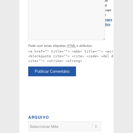
read
and
accept
the
Privacy
Policy
Pode usar estas etiquetas
HTML
e atributos:
<a href="" title=""> <abbr title=""> <acronym titl
<blockquote cite=""> <cite> <code> <del datetime="
cite=""> <strike> <strong>
ARQUIVO