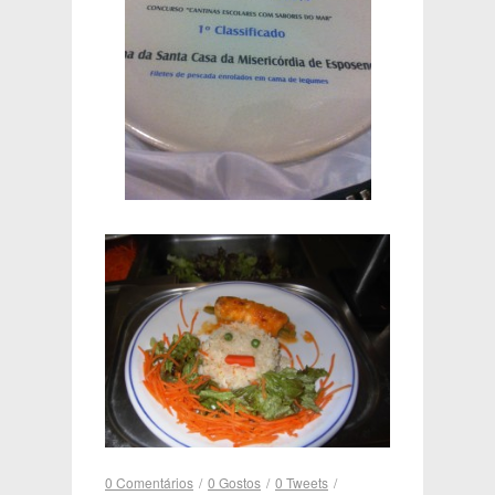
0 Comentários
/
0
Gostos
/
0
Tweets
/